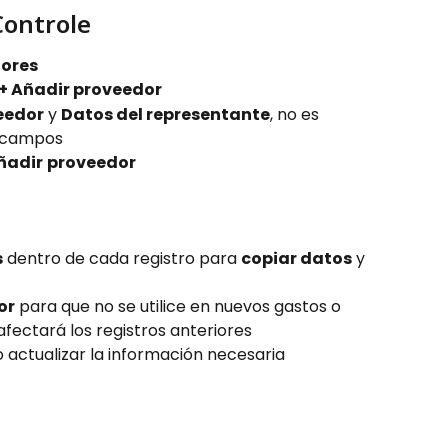
Controle 
ores
+ Añadir proveedor
eedor
 y 
Datos del representante
, no es 
s campos
ñadir
proveedor
s
 dentro de cada registro para 
copiar datos
 y 
or
 para que no se utilice en nuevos gastos o 
afectará los registros anteriores
o actualizar la información necesaria